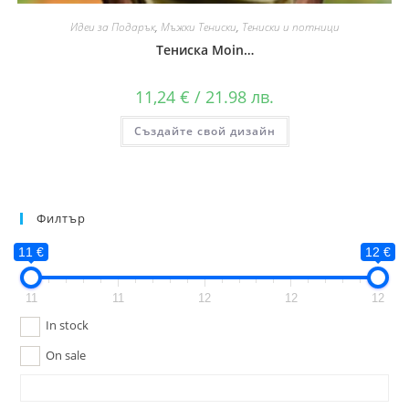
Идеи за Подарък
,
Мъжки Тениски
,
Тениски и потници
Тениска Moin…
11,24
€
/ 21.98 лв.
Създайте свой дизайн
Филтър
11 €
12 €
11
11
12
12
12
In stock
On sale