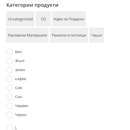
Категории продукти
Uncategorized
CD
Идеи за Подарък
Рекламни Материали
Тениски и потници
Чаши
Бял
Жълт
зелен
кафяв
Сив
Син
Червен
Черен
L