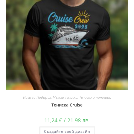
Идеи за Подарък
,
Мъжки Тениски
,
Тениски и потници
Тениска Cruise
11,24
€
/ 21.98 лв.
Създайте свой дизайн