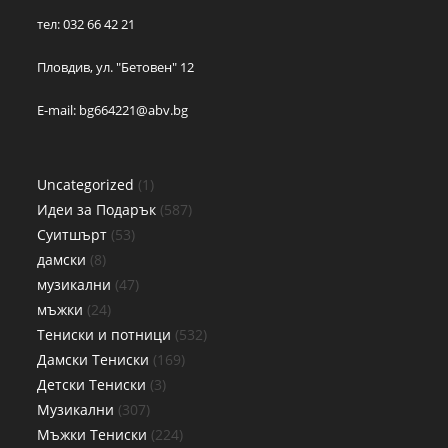
тел: 032 66 42 21
Пловдив, ул. "Бетовен" 12
E-mail:
bg664221@abv.bg
Uncategorized
1
Идеи за Подарък
587
Суитшърт
53
дамски
8
музикални
47
мъжки
24
Тениски и потници
532
Дамски Тениски
169
Детски Тениски
3
Музикални
307
Мъжки Тениски
224