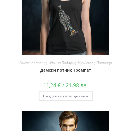
Дамски потници
,
Идеи за Подарък
,
Музикални
,
Потници
Дамски потник Тромпет
11,24
€
/ 21.98 лв.
Създайте свой дизайн