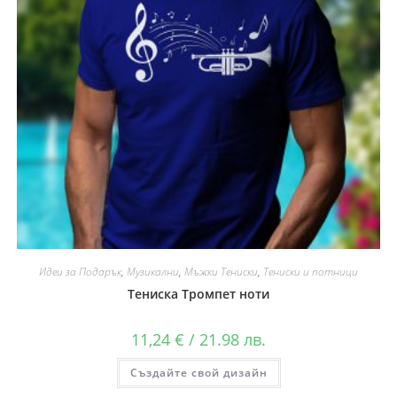
Идеи за Подарък
,
Музикални
,
Мъжки Тениски
,
Тениски и потници
Тениска Тромпет ноти
11,24
€
/ 21.98 лв.
Създайте свой дизайн