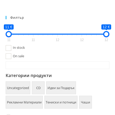
Филтър
11 €
12 €
11
11
12
12
12
In stock
On sale
Категории продукти
Uncategorized
CD
Идеи за Подарък
Рекламни Материали
Тениски и потници
Чаши