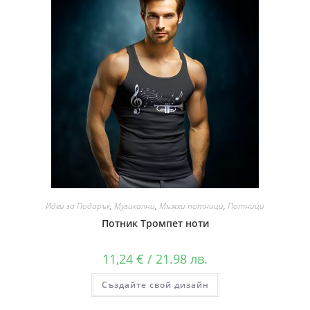
Идеи за Подарък
,
Музикални
,
Мъжки потници
,
Потници
Потник Тромпет ноти
11,24
€
/ 21.98 лв.
Създайте свой дизайн