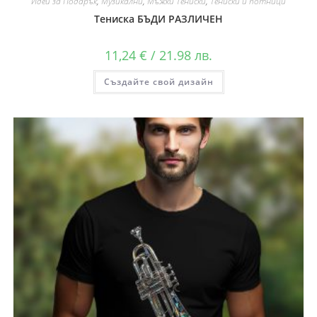
Идеи за Подарък
,
Музикални
,
Мъжки Тениски
,
Тениски и потници
Тениска БЪДИ РАЗЛИЧЕН
11,24
€
/ 21.98 лв.
Създайте свой дизайн