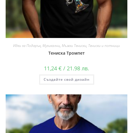
Идеи за Подарък
,
Музикални
,
Мъжки Тениски
,
Тениски и потници
Тениска Тромпет
11,24
€
/ 21.98 лв.
Създайте свой дизайн