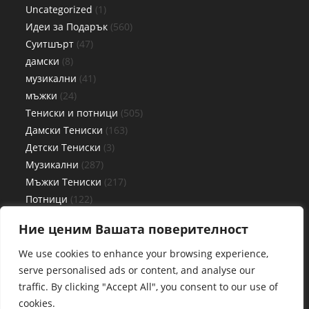
Uncategorized
1
Идеи за Подарък
560
Суитшърт
47
дамски
8
музикални
41
мъжки
24
Тениски и потници
505
Дамски Тениски
163
Детски Тениски
3
Музикални
287
Мъжки Тениски
217
Потници
122
Дамски потници
56
Ние ценим Вашата поверителност
Детски потници
3
Мъжки потници
63
We use cookies to enhance your browsing experience,
Чаши
27
serve personalised ads or content, and analyse our
traffic. By clicking "Accept All", you consent to our use of
cookies.