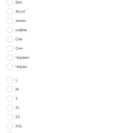
Бял
Жълт
зелен
кафяв
Сив
Син
Червен
Черен
L
M
S
XL
XS
XXL