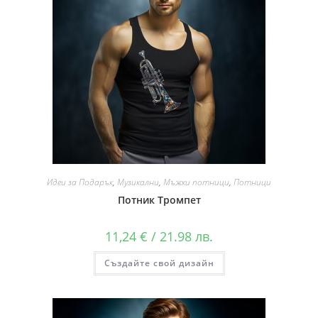
Идеи за Подарък
,
Музикални
,
Мъжки потници
,
Потници
Потник Тромпет
11,24
€
/ 21.98 лв.
Създайте свой дизайн