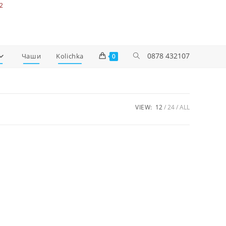
2
0878 432107
Чаши
Kolichka
0
VIEW:
12
24
ALL