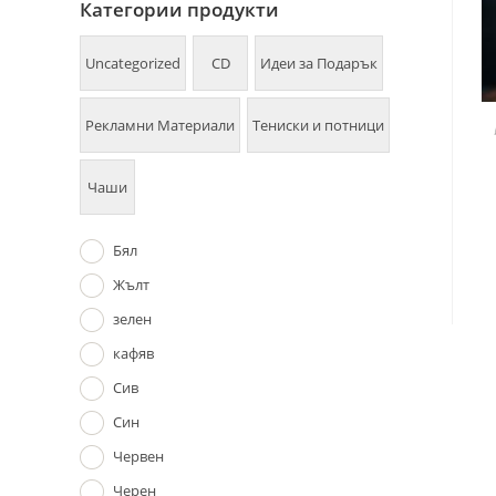
Категории продукти
Uncategorized
CD
Идеи за Подарък
Рекламни Материали
Тениски и потници
Чаши
Бял
Жълт
зелен
кафяв
Сив
Син
Червен
Черен