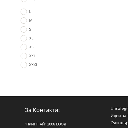
L
M
S
XL
XS
XXL
XXXL
Uncatego
За Контакти:
Идеи за
Суитшъ
"ПРИНТ АЙ" 2008 ЕООД