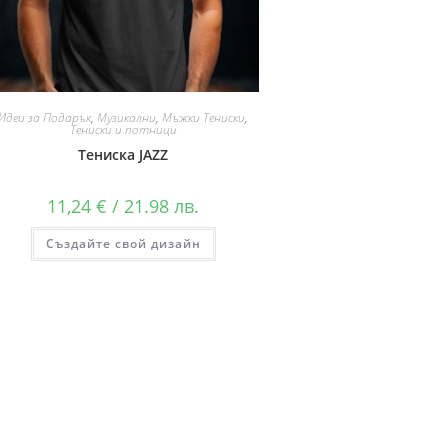
Идеи за Подарък
,
Музикални
,
Мъжки Тениски
,
Тениски и потници
Тениска JAZZ
11,24
€
/ 21.98 лв.
Създайте свой дизайн