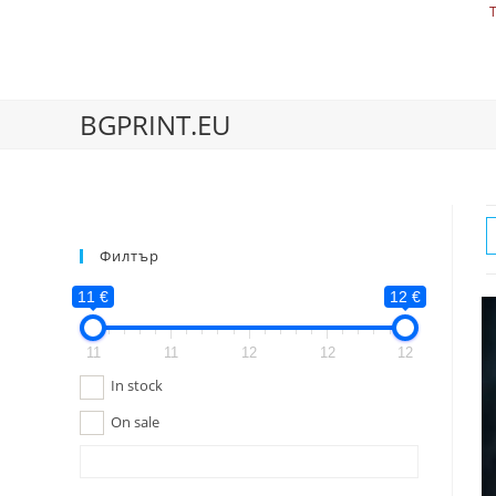
BGPRINT.EU
Филтър
11 €
12 €
11
11
12
12
12
In stock
On sale