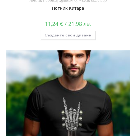
Идеи за Подарък
,
музикални
,
Мъжки потници
Потник Китара
11,24
€
/ 21.98 лв.
Създайте свой дизайн