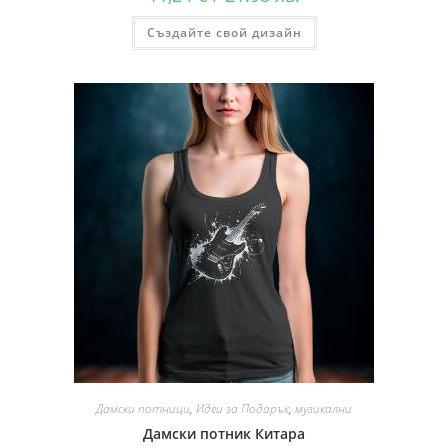
Създайте свой дизайн
Дамски потници
,
Идеи за Подарък
,
музикални
Дамски потник Китара