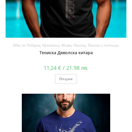
Идеи за Подарък
,
Музикални
,
Мъжки Тениски
,
Тениски и потници
Тениска Дяволска китара
11,24
€
/ 21.98 лв.
Опции