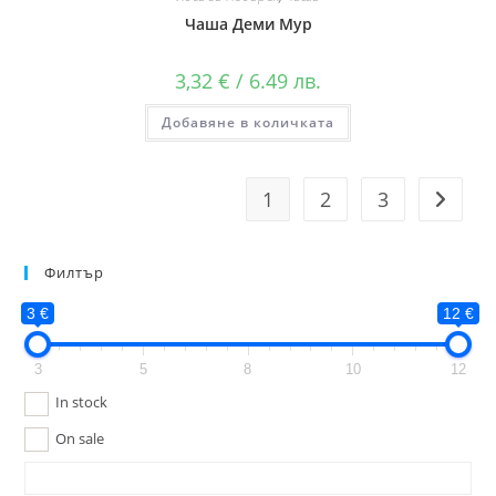
Чаша Деми Мур
3,32
€
/ 6.49 лв.
Добавяне в количката
1
2
3
Филтър
3 €
12 €
3
5
8
10
12
In stock
On sale