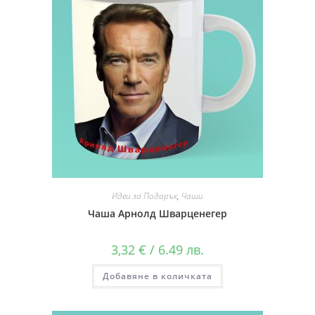
Идеи за Подарък
,
Чаши
Чаша Арнолд Шварценегер
3,32
€
/ 6.49 лв.
Добавяне в количката