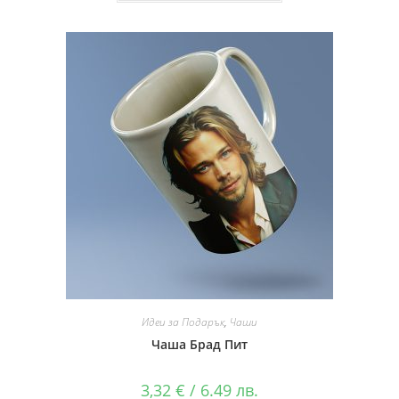
Идеи за Подарък
,
Чаши
Чаша Брад Пит
3,32
€
/ 6.49 лв.