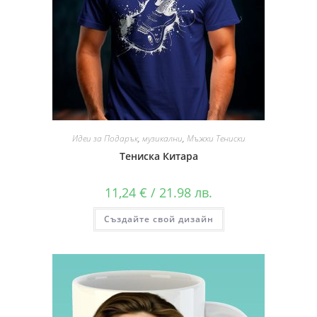
Идеи за Подарък
,
музикални
,
Мъжки Тениски
Тениска Китара
11,24
€
/ 21.98 лв.
Създайте свой дизайн