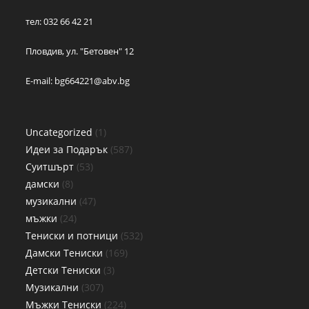
тел: 032 66 42 21
Пловдив, ул. "Бетовен" 12
E-mail:
bg664221@abv.bg
Uncategorized
1
Идеи за Подарък
587
Суитшърт
53
дамски
8
музикални
47
мъжки
24
Тениски и потници
532
Дамски Тениски
169
Детски Тениски
3
Музикални
307
Мъжки Тениски
224