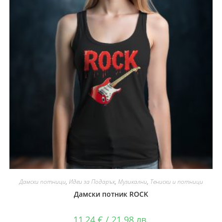
Дамски потници
,
Идеи за Подарък
,
Музикални
,
Тениски и потници
Дамски потник ROCK
11,24
€
/ 21.98 лв.