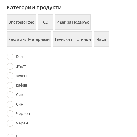
Категории продукти
Uncategorized
CD
Идеи за Подарък
Рекламни Материали
Тениски и потници
Чаши
Бял
Жълт
зелен
кафяв
Сив
Син
Червен
Черен
L