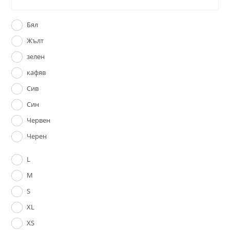
Бял
Жълт
зелен
кафяв
Сив
Син
Червен
Черен
L
M
S
XL
XS