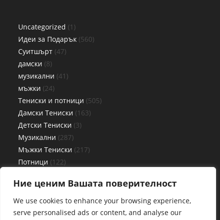
Uncategorized
1
Идеи за Подарък
560
Суитшърт
47
дамски
8
музикални
41
мъжки
24
Тениски и потници
505
Дамски Тениски
163
Детски Тениски
3
Музикални
287
Мъжки Тениски
217
Потници
122
Дамски потници
56
Ние ценим Вашата поверителност
Детски потници
3
Мъжки потници
63
We use cookies to enhance your browsing experience,
Чаши
27
serve personalised ads or content, and analyse our