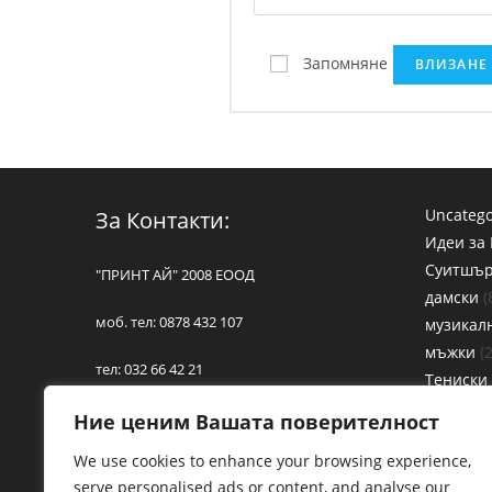
Запомняне
ВЛИЗАНЕ
Uncatego
За Контакти:
Идеи за
Суитшъ
"ПРИНТ АЙ" 2008 ЕООД
дамски
моб. тел: 0878 432 107
музикал
мъжки
тел: 032 66 42 21
Тениски
Дамски 
Пловдив, ул. "Бетовен" 12
Ние ценим Вашата поверителност
Детски 
We use cookies to enhance your browsing experience,
Музикал
E-mail:
bg664221@abv.bg
serve personalised ads or content, and analyse our
Мъжки Т