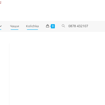
2
0878 432107
Чаши
Kolichka
0