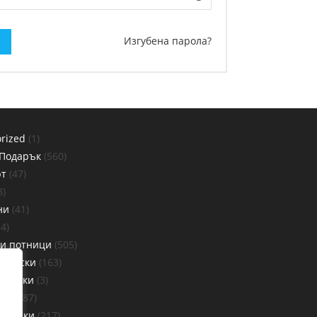
Изгубена парола?
rized
1
 Подарък
560
рт
47
8
ни
41
24
 и потници
505
Тениски
163
Тениски
3
ни
287
ениски
217