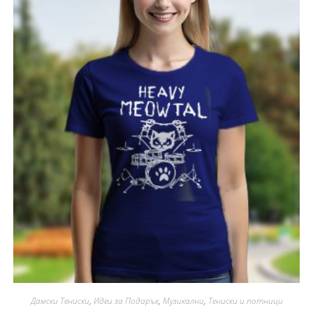
Дамски Тениски
,
Идеи за Подарък
,
Музикални
,
Тениски и потници