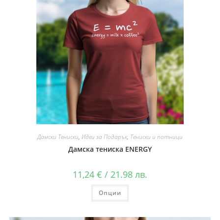
Дамски Тениски
,
Идеи за Подарък
,
Тениски и потници
Дамска тениска ENERGY
11,24
€
/ 21.98 лв.
Опции