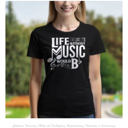
Дамски Тениски
,
Идеи за Подарък
,
Музикални
,
Тениски и потници