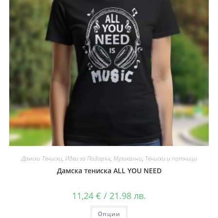
Дамски Тениски
,
Идеи за Подарък
,
Музикални
,
Тениски и потници
Дамска тениска ALL YOU NEED
11,24
€
/ 21.98 лв.
Опции