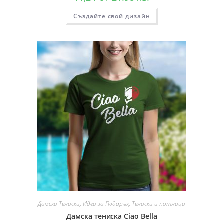
Създайте свой дизайн
Дамски Тениски
,
Идеи за Подарък
,
Тениски и потници
Дамска тениска Ciao Bella