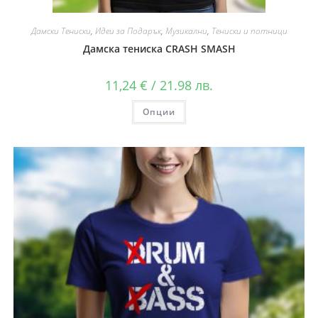
Дамски Тениски
,
Идеи за Подарък
,
Музикални
,
Тениски и потници
Дамска тениска CRASH SMASH
11,24
€
/ 21.98 лв.
Опции