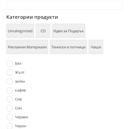
Категории продукти
Uncategorized
CD
Идеи за Подарък
Рекламни Материали
Тениски и потници
Чаши
Бял
Жълт
зелен
кафяв
Сив
Син
Червен
Черен