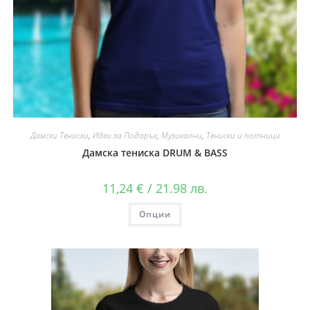
Дамски Тениски
,
Идеи за Подарък
,
Музикални
,
Тениски и потници
Дамска тениска DRUM & BASS
11,24
€
/ 21.98 лв.
Опции