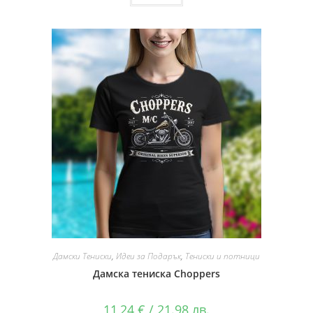
Дамски Тениски
,
Идеи за Подарък
,
Тениски и потници
Дамска тениска Choppers
11,24
€
/ 21.98 лв.