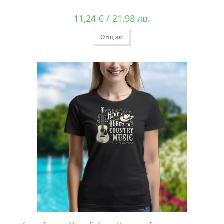
11,24
€
/ 21.98 лв.
Опции