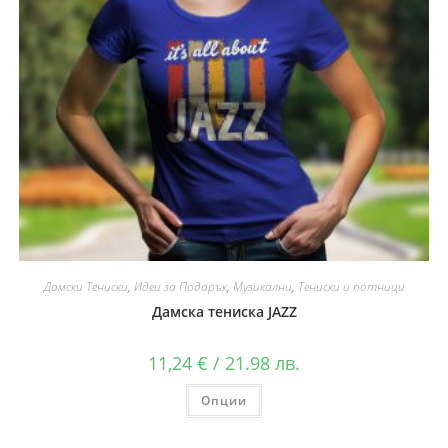
Дамски Тениски
,
Идеи за Подарък
,
Музикални
,
Тениски и потници
Дамска тениска JAZZ
11,24
€
/ 21.98 лв.
Опции