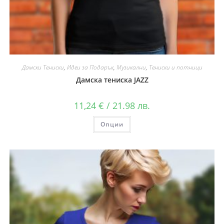
Дамски Тениски
,
Идеи за Подарък
,
Музикални
,
Тениски и потници
Дамска тениска JAZZ
11,24
€
/ 21.98 лв.
Опции