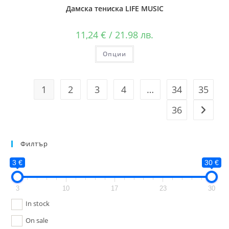
Дамска тениска LIFE MUSIC
11,24
€
/ 21.98 лв.
Опции
1
2
3
4
…
34
35
36
Филтър
3 €
30 €
3
10
17
23
30
In stock
On sale