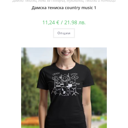
Дамски Тениски
,
Идеи за Подарък
,
Музикални
,
Тениски и потници
Дамска тениска country music 1
11,24
€
/ 21.98 лв.
Опции