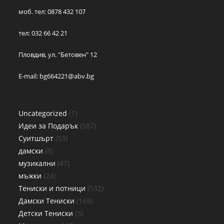
моб. тел: 0878 432 107
тел: 032 66 42 21
Пловдив, ул. "Бетовен" 12
E-mail:
bg664221@abv.bg
Uncategorized
1
Идеи за Подарък
587
Суитшърт
53
дамски
8
музикални
47
мъжки
24
Тениски и потници
532
Дамски Тениски
169
Детски Тениски
3