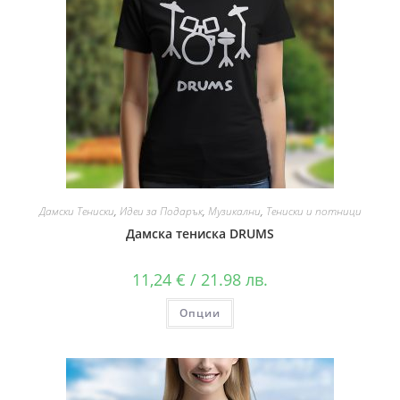
Дамски Тениски
,
Идеи за Подарък
,
Музикални
,
Тениски и потници
Дамска тениска DRUMS
11,24
€
/ 21.98 лв.
Опции